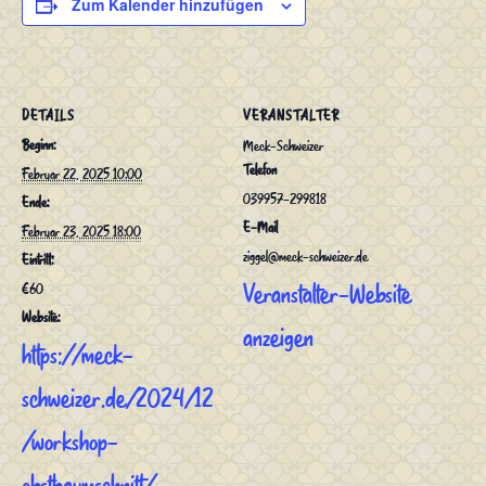
Zum Kalender hinzufügen
DETAILS
VERANSTALTER
Beginn:
Meck-Schweizer
Telefon
Februar 22, 2025 10:00
039957-299818
Ende:
E-Mail
Februar 23, 2025 18:00
ziggel@meck-schweizer.de
Eintritt:
€60
Veranstalter-Website
Website:
anzeigen
https://meck-
schweizer.de/2024/12
/workshop-