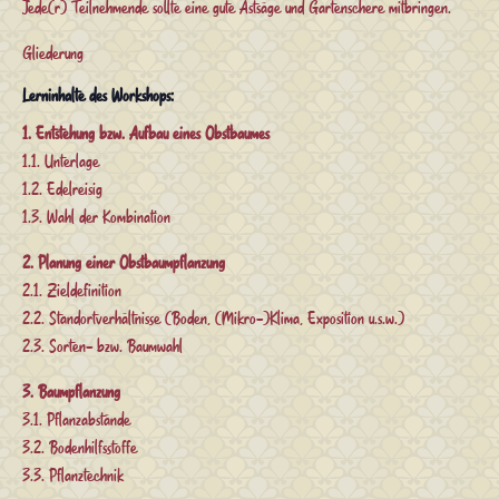
Jede(r) Teilnehmende sollte eine gute Astsäge und Gartenschere mitbringen.
Gliederung
Lerninhalte des Workshops:
1. Entstehung bzw. Aufbau eines Obstbaumes
1.1. Unterlage
1.2. Edelreisig
1.3. Wahl der Kombination
2. Planung einer Obstbaumpflanzung
2.1. Zieldefinition
2.2. Standortverhältnisse (Boden, (Mikro-)Klima, Exposition u.s.w.)
2.3. Sorten- bzw. Baumwahl
3. Baumpflanzung
3.1. Pflanzabstände
3.2. Bodenhilfsstoffe
3.3. Pflanztechnik